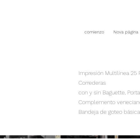
comienzo
Nova página
Impresión Multilínea 25 
Correderas
con y sin Baguette, Porta
Complemento veneciano
Bandeja de goteo básica 